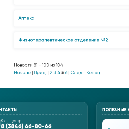
Пн-пт. 07:30-20:00
Вс. Выходной
653045, г, Прокопьевск, ул. Институтская, 45
Сб.- 09:00-14:00
8 (3846) 66‒80‒66 (колл-центр)
Вс. - Выходной
Аптека
8 (3846) 69-82-00 (заведующий)
г. Прокопьевск, ул. Подольская, 12
Пн.-пт. 07:30-20:00
8 (3846) 69-84-66
Сб. - 09:00-14:00
Физиотерапевтическое отделение №2
Пн.-Пт. 8:00 - 16:00
Вс. - выходной
653000, г. Прокопьевск, ул. Городская, 116
Сб.- Вс. Выходной
8 (3846) 61-35-84
Новости 81 - 100 из 104
Пн.-Пт. 8:00 - 16:00
Начало
|
Пред.
|
2
3
4
5
6
|
След.
|
Конец
Сб. Вс. - Выходной
НТАКТЫ
ПОЛЕЗНЫЕ
Колл-центр
8 (3846) 66-80-66