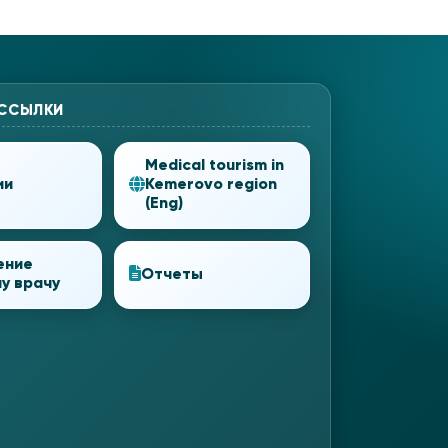
 ССЫЛКИ
Medical tourism in
ии
Kemerovo region
(Eng)
ение
Отчеты
у врачу