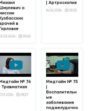
Михаил
| Артроскопия
Шмулевич о
14.02.2024
05:32
миссии
Кузбасских
врачей в
Горловке
22.02.2024
05:43
Медтайм № 76
Медтайм № 75
| Травматизм
|
Воспалительн
17.01.2024
08:37
ые
заболевания
поджелудочно