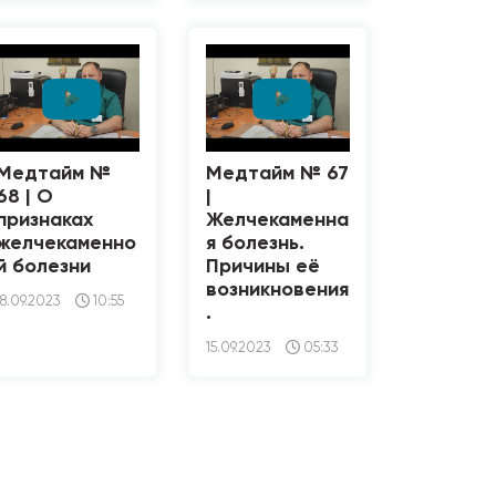
Медтайм №
Медтайм № 67
68 | О
|
признаках
Желчекаменна
желчекаменно
я болезнь.
й болезни
Причины её
возникновения
18.09.2023
10:55
.
15.09.2023
05:33