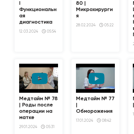
I
80 |
Функциональн
Микрохирурги
ая
я
диагностика
28.02.2024
05:22
12.03.2024
05:54
Медтайм № 78
Медтайм № 77
| Роды после
|
операции на
Обморожения
матке
17.01.2024
08:42
29.01.2024
05:31