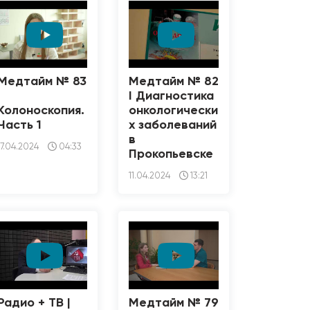
Медтайм № 83
Медтайм № 82
I
I Диагностика
Колоноскопия.
онкологически
Часть 1
х заболеваний
в
17.04.2024
04:33
Прокопьевске
11.04.2024
13:21
Радио + ТВ |
Медтайм № 79