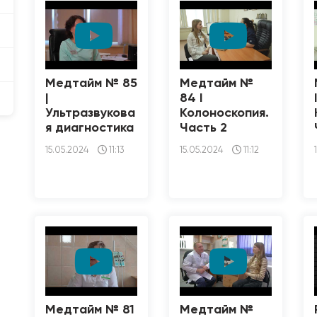
Медтайм № 85
Медтайм №
|
84 I
Ультразвукова
Колоноскопия.
я диагностика
Часть 2
15.05.2024
11:13
15.05.2024
11:12
Медтайм № 81
Медтайм №