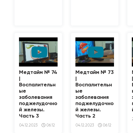
Медтайм № 74
Медтайм № 73
|
|
Воспалительн
Воспалительн
ые
ые
заболевания
заболевания
поджелудочно
поджелудочно
й железы.
й железы.
Часть 3
Часть 2
04.12.2023
06:12
04.12.2023
06:12