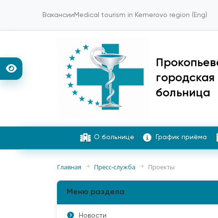
Вакансии
Medical tourism in Kemerovo region (Eng)
Прокопьев
городская
больница
О больнице
График приёма
Главная
Пресс-служба
Проекты
Меню раздела
Новости