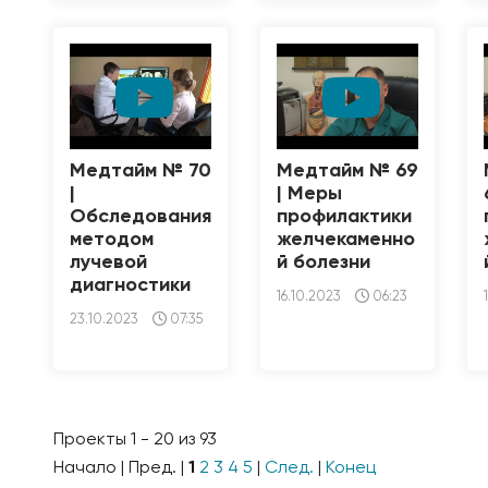
Медтайм № 70
Медтайм № 69
|
| Меры
Обследования
профилактики
методом
желчекаменно
лучевой
й болезни
диагностики
16.10.2023
06:23
23.10.2023
07:35
Проекты 1 - 20 из 93
Начало | Пред. |
1
2
3
4
5
|
След.
|
Конец