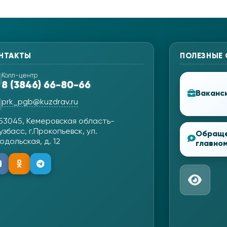
НТАКТЫ
ПОЛЕЗНЫЕ
Колл-центр
8 (3846) 66-80-66
Ваканс
prk_pgb@kuzdrav.ru
53045, Кемеровская область-
узбасс, г.Прокопьевск, ул.
Обращ
одольская, д. 12
главном