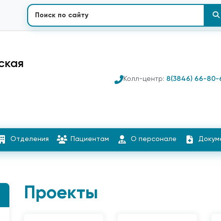
ская
Колл-центр:
8(3846) 66-80-
Отделения
Пациентам
О персонале
Докум
Проекты