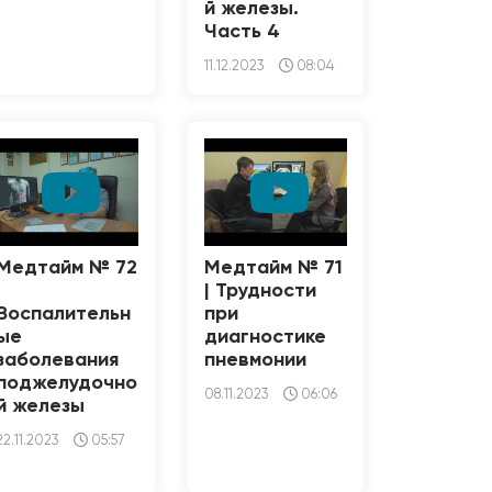
й железы.
Часть 4
11.12.2023
08:04
Медтайм № 72
Медтайм № 71
|
| Трудности
Воспалительн
при
ые
диагностике
заболевания
пневмонии
поджелудочно
08.11.2023
06:06
й железы
22.11.2023
05:57