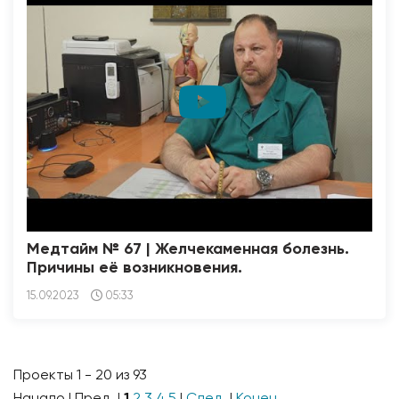
Медтайм № 67 | Желчекаменная болезнь.
Причины её возникновения.
15.09.2023
05:33
Проекты 1 - 20 из 93
Начало | Пред. |
1
2
3
4
5
|
След.
|
Конец