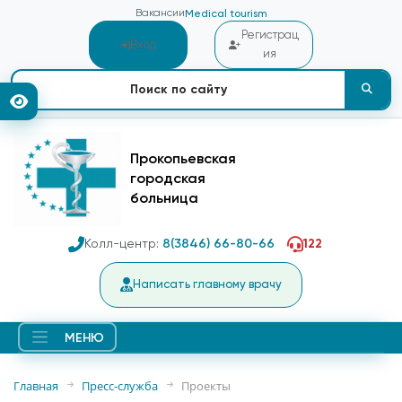
Вакансии
Medical tourism
Регистрац
Вход
ия
Прокопьевская
городская
больница
Колл-центр:
8(3846) 66-80-66
122
Написать главному врачу
МЕНЮ
Главная
Пресс-служба
Проекты