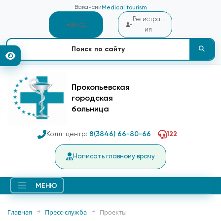
Вакансии
Medical tourism
Регистрац
Вход
ия
Прокопьевская
городская
больница
Колл-центр:
8(3846) 66-80-66
122
Написать главному врачу
МЕНЮ
Главная
Пресс-служба
Проекты