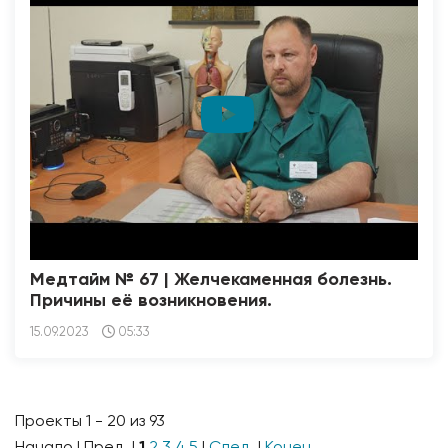
Медтайм № 67 | Желчекаменная болезнь.
Причины её возникновения.
15.09.2023
05:33
Проекты 1 - 20 из 93
Начало | Пред. |
1
2
3
4
5
|
След.
|
Конец