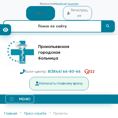
Вакансии
Medical tourism
Регистрац
Вход
ия
Прокопьевская
городская
больница
Колл-центр:
8(3846) 66-80-66
122
Написать главному врачу
МЕНЮ
Главная
Пресс-служба
Проекты