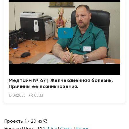
Медтайм № 67 | Желчекаменная болезнь.
Причины её возникновения.
15.09.2023
05:33
Проекты 1 - 20 из 93
Начало | Пред. |
1
2
3
4
5
|
След.
|
Конец