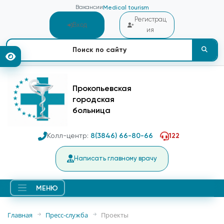
Вакансии
Medical tourism
Регистрац
Вход
ия
Прокопьевская
городская
больница
Колл-центр:
8(3846) 66-80-66
122
Написать главному врачу
МЕНЮ
Главная
Пресс-служба
Проекты