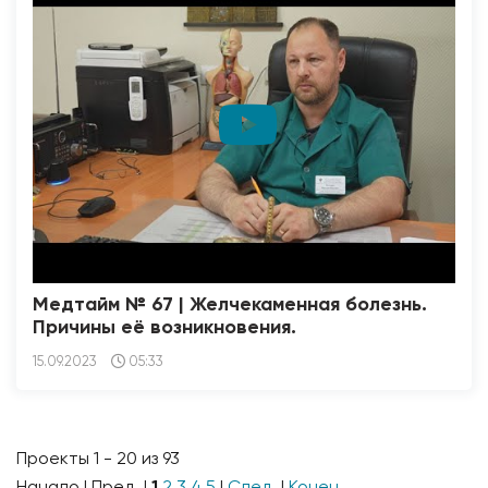
Медтайм № 67 | Желчекаменная болезнь.
Причины её возникновения.
15.09.2023
05:33
Проекты 1 - 20 из 93
Начало | Пред. |
1
2
3
4
5
|
След.
|
Конец