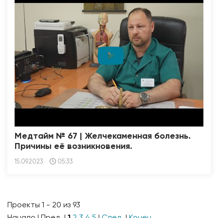
Медтайм № 67 | Желчекаменная болезнь.
Причины её возникновения.
15.09.2023
05:33
Проекты 1 - 20 из 93
Начало | Пред. |
1
2
3
4
5
|
След.
|
Конец