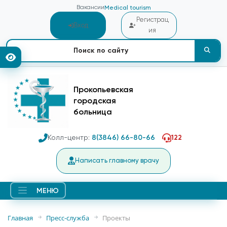
Вакансии
Medical tourism
Регистрац
Вход
ия
Прокопьевская
городская
больница
Колл-центр:
8(3846) 66-80-66
122
Написать главному врачу
МЕНЮ
Главная
Пресс-служба
Проекты