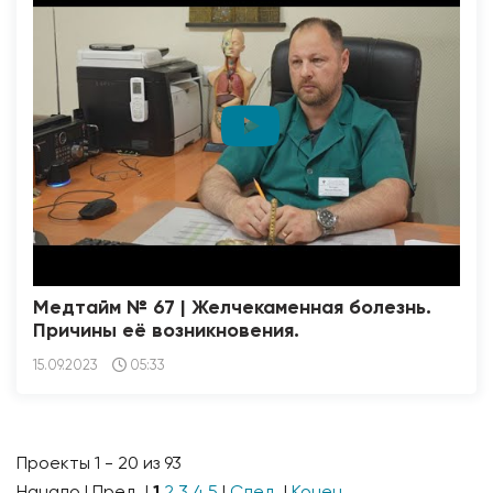
Медтайм № 67 | Желчекаменная болезнь.
Причины её возникновения.
15.09.2023
05:33
Проекты 1 - 20 из 93
Начало | Пред. |
1
2
3
4
5
|
След.
|
Конец