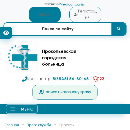
Вакансии
Medical tourism
Регистрац
Вход
ия
Прокопьевская
городская
больница
Колл-центр:
8(3846) 66-80-66
122
Написать главному врачу
МЕНЮ
Главная
Пресс-служба
Проекты