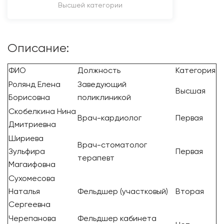
Высшей категории
Описание:
ФИО
Должность
Категория
Ролянд Елена
Заведующий
Высшая
Борисовна
поликлиникой
Скобелкина Нина
Врач-кардиолог
Первая
Дмитриевна
Шириева
Врач-стоматолог
Зульфира
Первая
терапевт
Магаифовна
Сухомесова
Наталья
Фельдшер (участковый)
Вторая
Сергеевна
Черепанова
Фельдшер кабинета