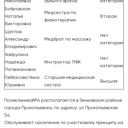
Николаевна
(зубного врача)
категории
Бобровская
Медсестра по
Наталья
Вторая
физиотерапии
Викторовна
Щеглов
Нет
Александр
Медбрат по массажу
категории
Владимирович
Хайрулина
Нет
Надежда
Инструктор ЛФК
категории
Патвокановна
Габбасова Нина
Старшая медицинская
Высшая
Юрьевна
сестра
Поликлиника№4 располагается в Зенковском районе
города Прокопьевска, по адресу: ул Прокопьевская
54.
Обслуживает население по участковому принципу на