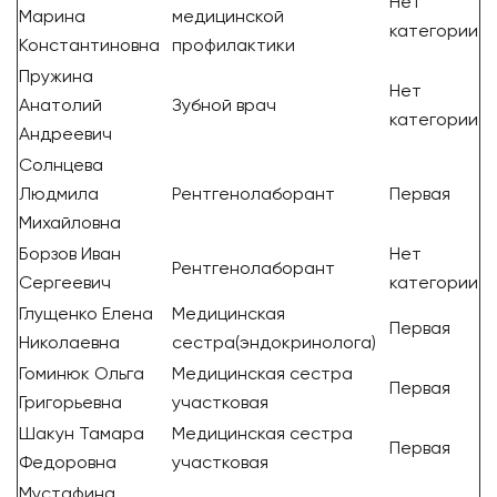
Нет
Марина
медицинской
категории
Константиновна
профилактики
Пружина
Нет
Анатолий
Зубной врач
категории
Андреевич
Солнцева
Людмила
Рентгенолаборант
Первая
Михайловна
Борзов Иван
Нет
Рентгенолаборант
Сергеевич
категории
Глущенко Елена
Медицинская
Первая
Николаевна
сестра(эндокринолога)
Гоминюк Ольга
Медицинская сестра
Первая
Григорьевна
участковая
Шакун Тамара
Медицинская сестра
Первая
Федоровна
участковая
Мустафина