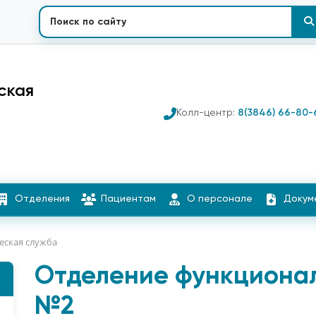
ская
Колл-центр:
8(3846) 66-80-
Отделения
Пациентам
О персонале
Докум
еская служба
Отделение функциона
№2