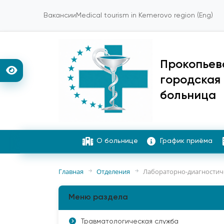
Вакансии
Medical tourism in Kemerovo region (Eng)
Прокопьев
городская
больница
О больнице
График приёма
Главная
Отделения
Лабораторно-диагностич
Меню раздела
Травматологическая служба