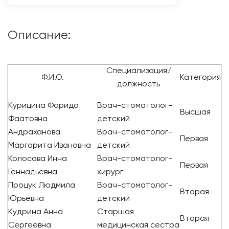
Описание:
Специализация/
Ф.И.О.
Категория
должность
Курицина Фарида
Врач-стоматолог-
Высшая
Фаатовна
детский
Андраханова
Врач-стоматолог-
Первая
Маргарита Ивановна
детский
Колосова Инна
Врач-стоматолог-
Первая
Геннадьевна
хирург
Процук Людмила
Врач-стоматолог-
Вторая
Юрьевна
детский
Кудрина Анна
Старшая
Вторая
Сергеевна
медицинская сестра