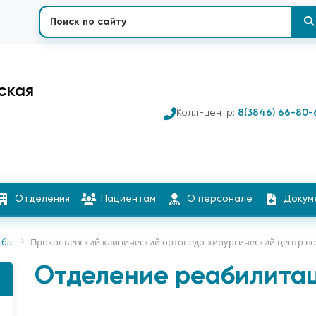
ская
Колл-центр:
8(3846) 66-80-
Отделения
Пациентам
О персонале
Докум
жба
Прокопьевский клинический ортопедо-хирургический центр во
Отделение реабилита