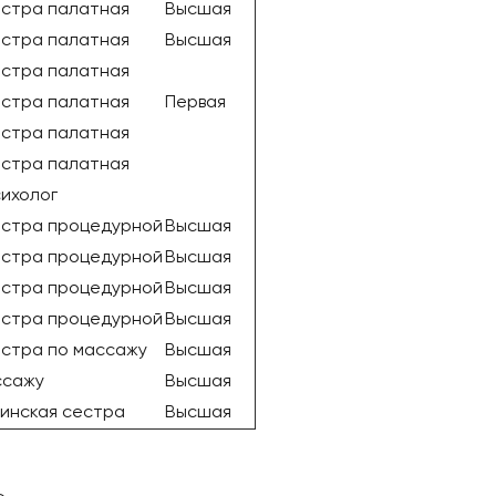
естра палатная
Высшая
естра палатная
Высшая
естра палатная
естра палатная
Первая
естра палатная
естра палатная
ихолог
естра процедурной
Высшая
естра процедурной
Высшая
естра процедурной
Высшая
естра процедурной
Высшая
естра по массажу
Высшая
ссажу
Высшая
инская сестра
Высшая