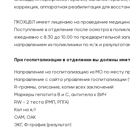
коррекция, аппаратная реабилитация для восстано
ПКОХЦВЛ имеет лицензию на проведение медицинск
Поступление в отделение после осмотра в поликл
ежедневно с 8.30 до 10.00 по предварительной запис
направлением из поликлиники по м/ж и результатами
При госпитализации в отделении вы должны имет
Направление на госпитализацию из МО по месту п
Направление с сайта управления госпитализации (
R-граммы, описание, копии всех заключений
Маркеры гепатита В и С, антитела к ВИЧ
RW - 2 теста (РМП, РПГА)
Кал на я/г
ОАМ, ОАК
ЭКГ, Ф-графия (результат)