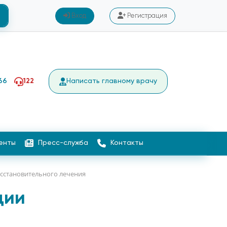
Вход
Регистрация
66
122
Написать главному врачу
енты
Пресс-служба
Контакты
сстановительного лечения
ции