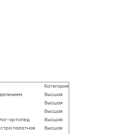
Категория
делением
Высшая
Высшая
Высшая
лог-ортопед
Высшая
естра палатная
Высшая