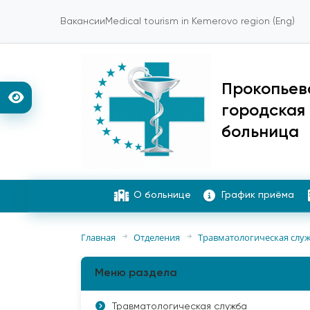
Вакансии
Medical tourism in Kemerovo region (Eng)
Прокопьев
городская
больница
О больнице
График приёма
Главная
Отделения
Травматологическая слу
Меню раздела
Травматологическая служба