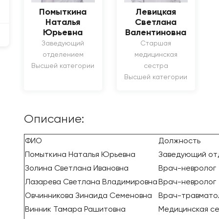
Помыткина
Левицкая
Наталья
Светлана
Юрьевна
Валентиновна
Заведующий
Старшая
отделением
медицинская
Высшей категории
сестра
Высшей категории
Описание:
ФИО
Должность
Помыткина Наталья Юрьевна
Заведующий от
Золина Светлана Ивановна
Врач-невролог
Лазарева Светлана Владимировна
Врач-невролог
Овчинникова Зинаида Семеновна
Врач-травмато
Винник Тамара Рашитовна
Медицинская с