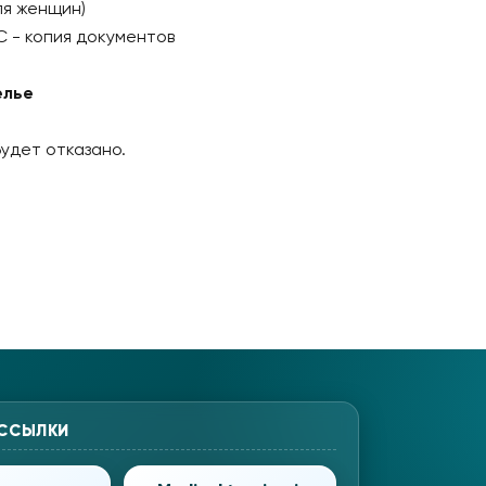
ля женщин)
С - копия документов
елье
удет отказано.
 ССЫЛКИ