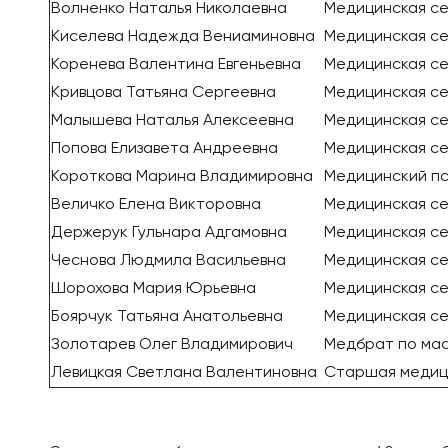
Волненко Наталья Николаевна
Медицинская с
Киселева Надежда Вениаминовна
Медицинская с
Коренева Валентина Евгеньевна
Медицинская с
Кривцова Татьяна Сергеевна
Медицинская с
Малышева Наталья Алексеевна
Медицинская с
Попова Елизавета Андреевна
Медицинская с
Короткова Марина Владимировна
Медицинский пс
Величко Елена Викторовна
Медицинская с
Держерук Гульнара Адгамовна
Медицинская с
Чеснова Людмила Васильевна
Медицинская с
Шорохова Мария Юрьевна
Медицинская с
Боярчук Татьяна Анатольевна
Медицинская с
Золотарев Олег Владимирович
Медбрат по ма
Левицкая Светлана Валентиновна
Старшая медиц