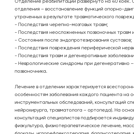
Отделение реабилитации развернуто на 40 коек.
отделения – восстановление функций опорно-двиг
утраченных в результате травматического поврежд
- Последствия черепно-мозговых травм;
- Последствия неосложненных позвоночных травм и
- Состояния после эндопротезирования суставов;
- Последствия повреждения периферической нерв
- Последствия травм и дегенеративные заболевани
- Неврологические синдромы при дегенеративно –
позвоночника.
Лечение в отделении характеризуется всесторон
особенностям заболевания каждого пациента на 
инструментальных обследований, консультаций спе
нейрохирурга, травматолога – ортопеда). На осно
консультаций специалистов подбирается индивиду
физкультура, физиотерапевтическое лечение, мас
блокады, иглорефлексотерапия, балансотерапия, 