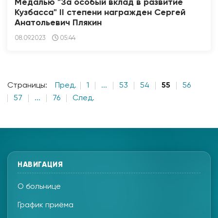
Медалью "За особый вклад в развитие
Кузбасса" II степени награжден Сергей
Анатольевич Плякин
08.09.2023
05:44
Страницы:
Пред.
1
...
53
54
55
56
57
...
76
След.
НАВИГАЦИЯ
О больнице
График приёма