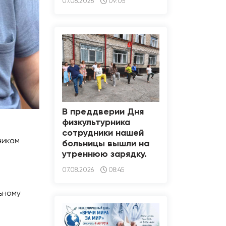
07.08.2026
09:05
В преддверии Дня
физкультурника
сотрудники нашей
никам
больницы вышли на
утреннюю зарядку.
07.08.2026
08:45
ьному