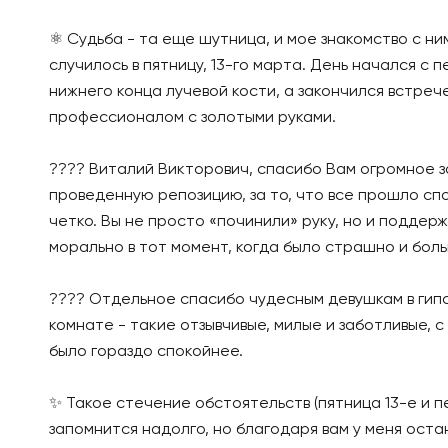
⚛️ Судьба - та еще шутница, и мое знакомство с ни
случилось в пятницу, 13-го марта. День начался с 
нижнего конца лучевой кости, а закончился встреч
профессионалом с золотыми руками.
???? Виталий Викторович, спасибо Вам огромное з
проведенную репозицию, за то, что все прошло сп
четко. Вы не просто «починили» руку, но и поддер
морально в тот момент, когда было страшно и боль
???? Отдельное спасибо чудесным девушкам в гип
комнате - такие отзывчивые, милые и заботливые, с
было гораздо спокойнее.
✨ Такое стечение обстоятельств (пятница 13-е и п
запомнится надолго, но благодаря вам у меня оста