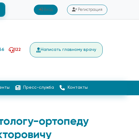
Вход
Регистрация
66
122
Написать главному врачу
енты
Пресс-служба
Контакты
тологу-ортопеду
кторовичу