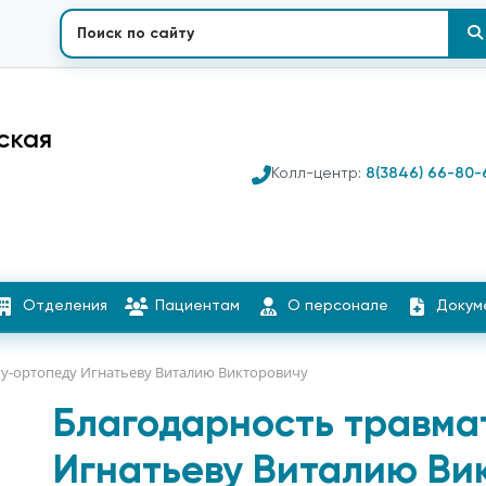
ская
Колл-центр:
8(3846) 66-80-
Отделения
Пациентам
О персонале
Докум
гу-ортопеду Игнатьеву Виталию Викторовичу
Благодарность травма
Игнатьеву Виталию Ви