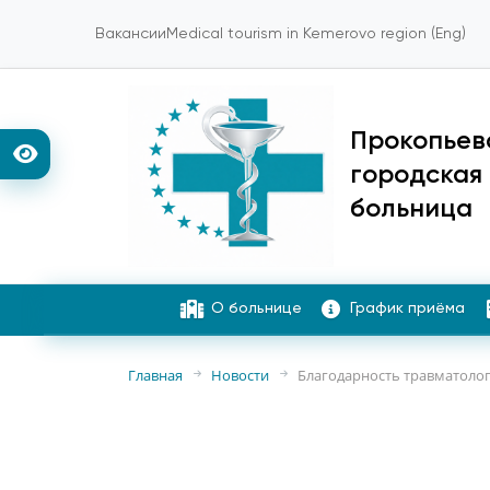
Вакансии
Medical tourism in Kemerovo region (Eng)
Прокопьев
городская
больница
О больнице
График приёма
Главная
Новости
Благодарность травматоло