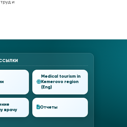
 труд и
 ССЫЛКИ
Medical tourism in
ии
Kemerovo region
(Eng)
ение
Отчеты
у врачу