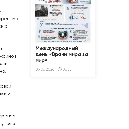
м
перелома
ей с
Международный
а
день «Врачи мира за
окойно и
мир»
жали
06.08.2026
08:33
но.
совой
 вами
ерелом)
нутся о