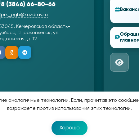
8 (3846) 66-80-66
Ваканс
prk_pgb@kuzdrav.ru
53045, Кемеровская область-
узбасс, г.Прокопьевск, ул.
Обращ
одольская, д. 12
главном
ие аналогичные технологии. Если, прочитав это сообщени
возражаете против использования этих технологий.
Хорошо
 2026 Прокопьевская Городская Больница.
Разработка сай