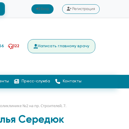
Вход
Регистрация
66
122
Написать главному врачу
енты
Пресс-служба
Контакты
ликлинике №2 на пр. Строителей, 7.
Илья Середюк