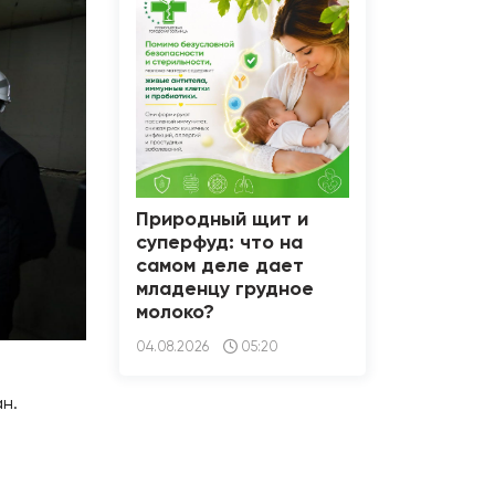
Природный щит и
суперфуд: что на
самом деле дает
младенцу грудное
молоко?
04.08.2026
05:20
ан.