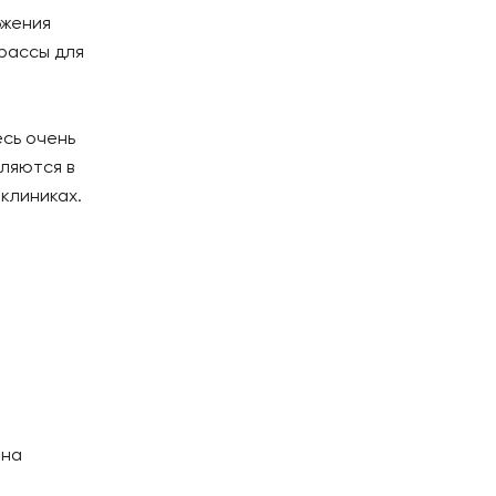
бжения
трассы для
есь очень
ляются в
 клиниках.
 на