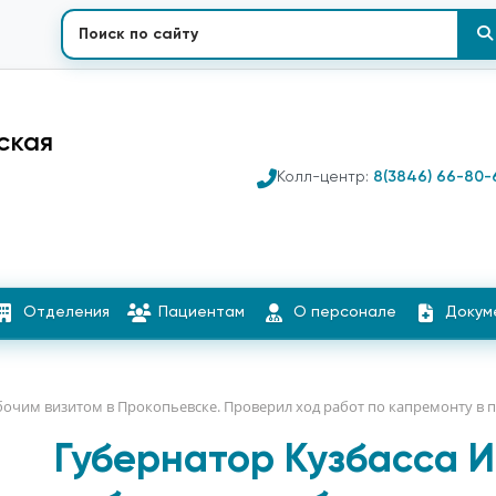
ская
Колл-центр:
8(3846) 66-80-
Отделения
Пациентам
О персонале
Докум
очим визитом в Прокопьевске. Проверил ход работ по капремонту в по
Губернатор Кузбасса 