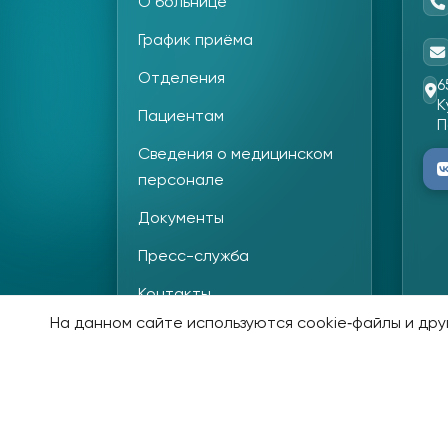
О больнице
График приёма
Отделения
6
К
Пациентам
П
Сведения о медицинском
персонале
Документы
Пресс-служба
Контакты
На данном сайте используются cookie‑файлы и друг
©