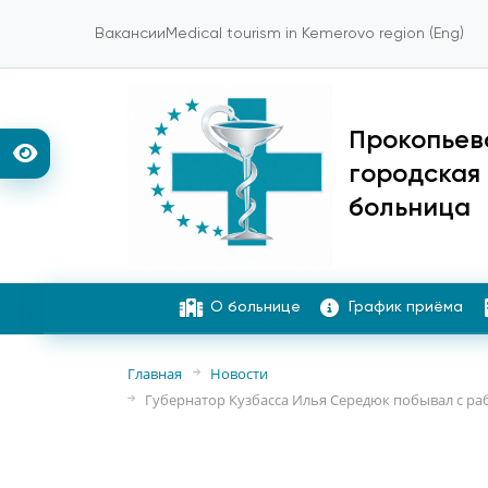
Вакансии
Medical tourism in Kemerovo region (Eng)
Прокопьев
городская
больница
О больнице
График приёма
Главная
Новости
Губернатор Кузбасса Илья Середюк побывал с раб