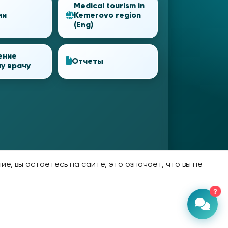
Medical tourism in
ии
Kemerovo region
(Eng)
ение
Отчеты
у врачу
е, вы остаетесь на сайте, это означает, что вы не
?
та