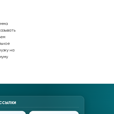
амма
казывать
ъем
льное
узку на
муму
 ССЫЛКИ