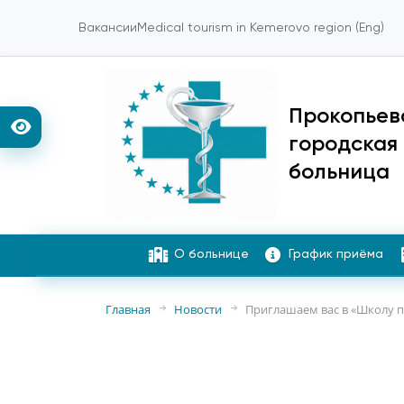
Вакансии
Medical tourism in Kemerovo region (Eng)
Прокопьев
городская
больница
О больнице
График приёма
Главная
Новости
Приглашаем вас в «Школу п