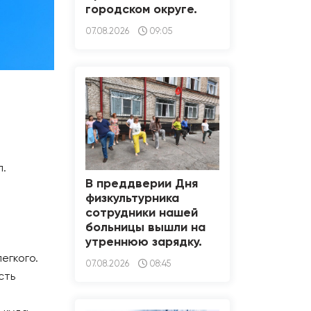
городском округе.
07.08.2026
09:05
л.
В преддверии Дня
физкультурника
сотрудники нашей
больницы вышли на
утреннюю зарядку.
егкого.
07.08.2026
08:45
сть