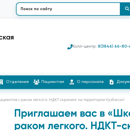
ская
Колл-центр:
8(3846) 66-80-
Отделения
Пациентам
О персонале
Докум
ациентов с раком легкого. НДКТ-скрининг на территории Кузбасса»!
Приглашаем вас в «Шк
раком легкого. НДКТ-с