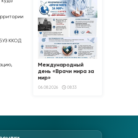
 куда
ерритории
ГБУЗ ККОД
Международный
ацию,
день «Врачи мира за
мир»
06.08.2026
08:33