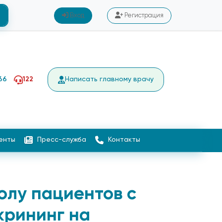
Вход
Регистрация
66
122
Написать главному врачу
енты
Пресс-служба
Контакты
олу пациентов с
крининг на