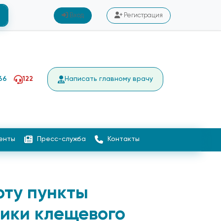
Вход
Регистрация
66
122
Написать главному врачу
енты
Пресс-служба
Контакты
оту пункты
ики клещевого