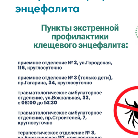
энцефалита