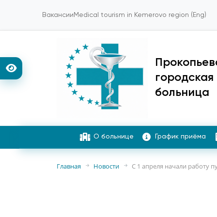
Вакансии
Medical tourism in Kemerovo region (Eng)
Прокопьев
городская
больница
О больнице
График приёма
Главная
Новости
С 1 апреля начали работу 