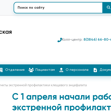
ская
Колл-центр:
8(3846) 66-80-
Отделения
Пациентам
О персонале
Докум
пункты экстренной профилактики клещевого энцефалита
С 1 апреля начали раб
экстренной профилакт