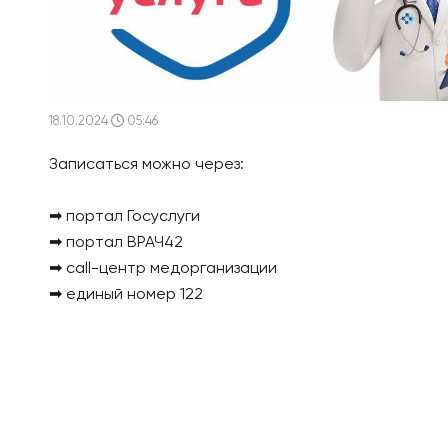
18.10.2024
05:46
Записаться можно через:
➡ портал Госуслуги
➡ портал ВРАЧ42
➡ сall-центр медорганизации
➡ единый номер 122