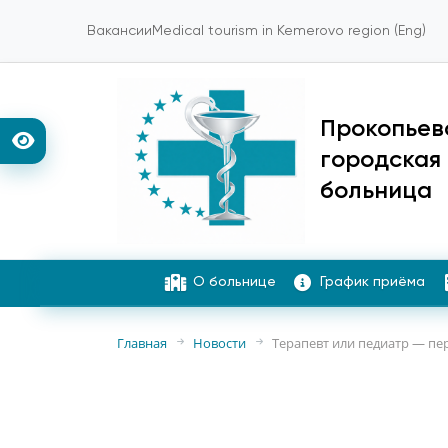
Вакансии
Medical tourism in Kemerovo region (Eng)
Прокопьев
городская
больница
О больнице
График приёма
Главная
Новости
Терапевт или педиатр — пе