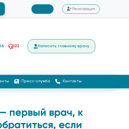
Вход
Регистрация
66
122
Написать главному врачу
енты
Пресс-служба
Контакты
— первый врач, к
братиться, если