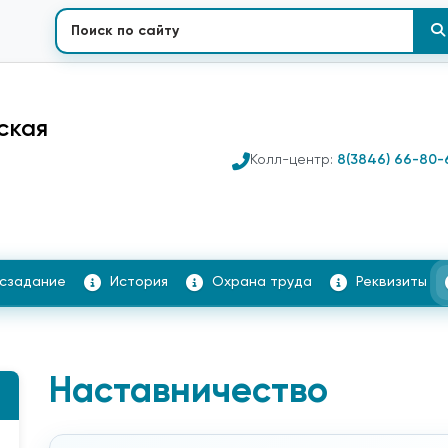
ская
Колл-центр:
8(3846) 66-80-
осзадание
История
Охрана труда
Реквизиты
Наставничество