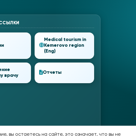
 ССЫЛКИ
Medical tourism in
ии
Kemerovo region
(Eng)
ение
Отчеты
у врачу
е, вы остаетесь на сайте, это означает, что вы не