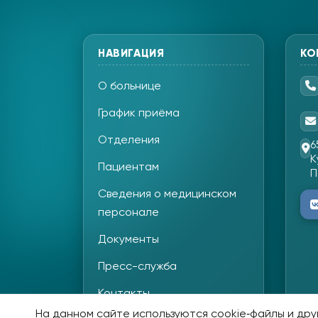
НАВИГАЦИЯ
КО
О больнице
График приёма
Отделения
6
К
Пациентам
П
Сведения о медицинском
персонале
Документы
Пресс-служба
Контакты
На данном сайте используются cookie‑файлы и друг