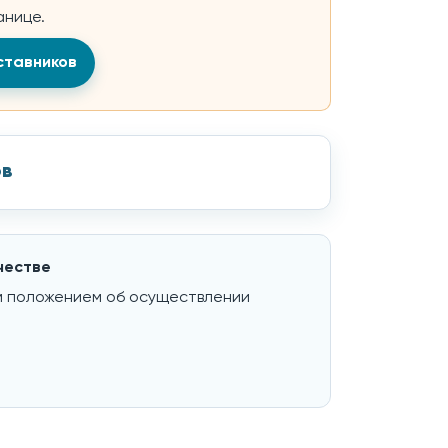
анице.
ставников
ов
честве
ым положением об осуществлении