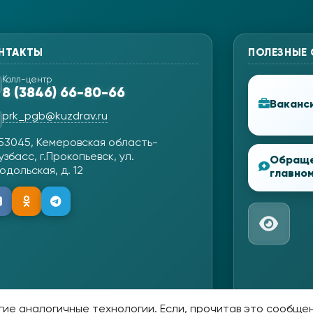
НТАКТЫ
ПОЛЕЗНЫЕ
Колл-центр
8 (3846) 66-80-66
Ваканс
prk_pgb@kuzdrav.ru
53045, Кемеровская область-
узбасс, г.Прокопьевск, ул.
Обращ
одольская, д. 12
главном
ие аналогичные технологии. Если, прочитав это сообщени