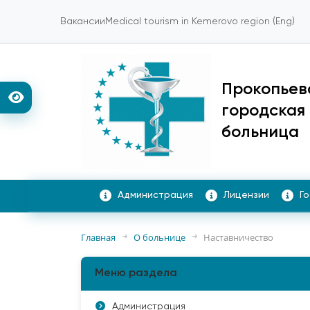
Вакансии
Medical tourism in Kemerovo region (Eng)
Прокопьев
городская
больница
Администрация
Лицензии
Г
Главная
О больнице
Наставничество
Меню раздела
Администрация