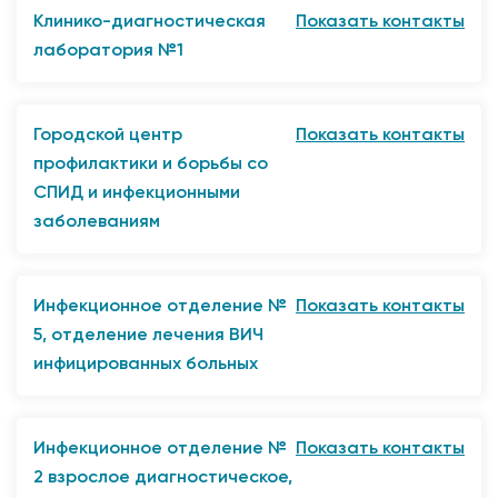
корпус 4
Клинико-диагностическая
Показать контакты
8(3846) 69-85-47
лаборатория №1
Пн-Пт 8.00-15.42
653045, г. Прокопьевск, ул. Подольская, 12,
Сб-Вс. Выходной
корпус 2
Городской центр
Показать контакты
Круглосуточно
профилактики и борьбы со
СПИД и инфекционными
заболеваниям
653045, г. Прокопьевск, ул. Подольская, 14
8(3846) 69-85-41
Инфекционное отделение №
Показать контакты
Пн-Пт 8.00-15.10
5, отделение лечения ВИЧ
Сб-Вс. Выходной
инфицированных больных
"653045, г. Прокопьевск, ул. Подольская, 14
корпус №4''
Инфекционное отделение №
Показать контакты
8(3846) 69-83-20
2 взрослое диагностическое,
Круглосуточно