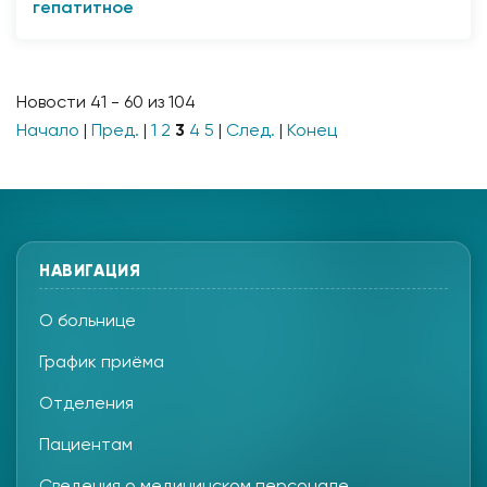
гепатитное
653045, г. Прокопьевск, ул. Подольская, 14
8(3846) 69-83-67
Новости 41 - 60 из 104
круглосуточно
Начало
|
Пред.
|
1
2
3
4
5
|
След.
|
Конец
НАВИГАЦИЯ
О больнице
График приёма
Отделения
Пациентам
Сведения о медицинском персонале